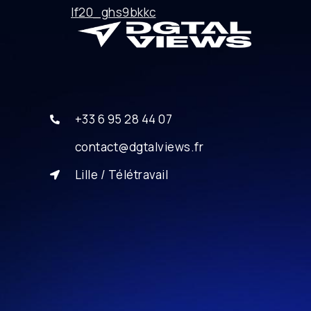
lf20_ghs9bkkc
+33 6 95 28 44 07
contact@dgtalviews.fr
Lille / Télétravail